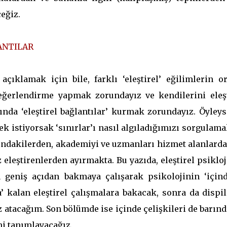
eğiz.
ANTILAR
 açıklamak için bile, farklı ‘eleştirel’ eğilimlerin o
 değerlendirme yapmak zorundayız ve kendilerini eleşt
ında ‘eleştirel bağlantılar’ kurmak zorundayız. Öyleys
mek istiyorsak ‘sınırlar’ı nasıl algıladığımızı sorgulama
ışındakilerden, akademiyi ve uzmanları hizmet alanlard
 eleştirenlerden ayırmakta. Bu yazıda, eleştirel psiklo
geniş açıdan bakmaya çalışarak psikolojinin ‘içind
a’ kalan eleştirel çalışmalara bakacak, sonra da dispi
öz atacağım. Son bölümde ise içinde çelişkileri de barın
ini tanımlayacağız.