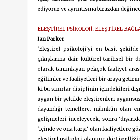
ediyoruz ve ayrıntısına birazdan değinec
ELEŞTİREL PSİKOLOJİ, ELEŞTİREL BAĞL
Ian Parker
‘Eleştirel psikoloji’yi en basit şekilde
çıkışlarına dair kültürel-tarihsel bir
olarak tanımlayan pekçok faaliyet aras
eğilimler ve faaliyetleri bir araya getir
ki bu sınırlar disiplinin içindekileri d
uygun bir şekilde eleştirenleri uygunsuz
dayandığı temellere, mümkün olan en 
gelişmeleri inceleyecek, sonra ‘dışarıd
‘içinde ve ona karşı’ olan faaliyetlere g
eleştirel psikoloji alanının dört özelliğ