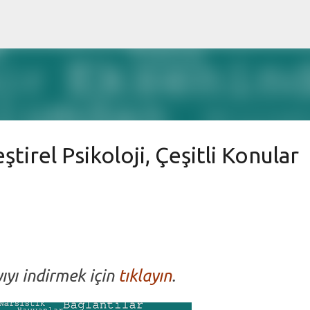
Ana içeriğe atla
leştirel Psikoloji, Çeşitli Konular
ıyı indirmek için
tıklayın
.