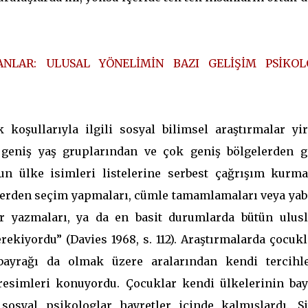
NLAR: ULUSAL YÖNELİMİN BAZI GELİŞİM PSİKOL
 koşullarıyla ilgili sosyal bilimsel araştırmalar yir
k geniş yaş gruplarından ve çok geniş bölgelerden g
n ülke isimleri listelerine serbest çağrışım kurmal
delerden seçim yapmaları, cümle tamamlamaları veya yab
 yazmaları, ya da en basit durumlarda bütün ulusl
rekiyordu” (Davies 1968, s. 112). Araştırmalarda çocuk
bayrağı da olmak üzere aralarından kendi tercihle
resimleri konuyordu. Çocuklar kendi ülkelerinin bay
 sosyal psikologlar hayretler içinde kalmışlardı. S