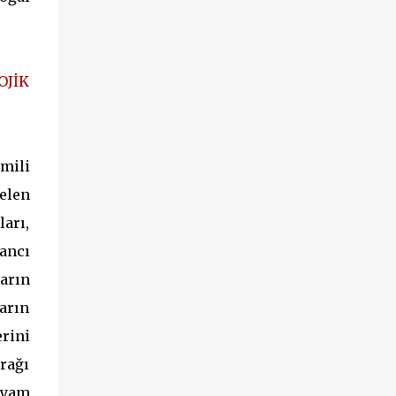
OJİK
mili
elen
arı,
ancı
arın
ların
rini
rağı
iyam