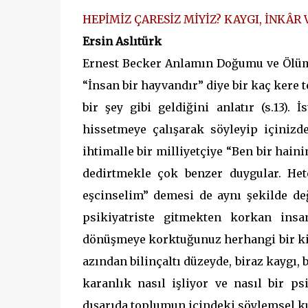
HEPİMİZ ÇARESİZ MİYİZ? KAYGI, İNKÂR
Ersin Aslıtürk
Ernest Becker Anlamın Doğumu ve Ölümü 
“İnsan bir hayvandır” diye bir kaç kere 
bir şey gibi geldiğini anlatır (s.13)
hissetmeye çalışarak söyleyip içiniz
ihtimalle bir milliyetçiye “Ben bir hain
dedirtmekle çok benzer duygular. Het
eşcinselim” demesi de aynı şekilde değ
psikiyatriste gitmekten korkan ins
dönüşmeye korktuğunuz herhangi bir kim
azından bilinçaltı düzeyde, biraz kaygı, b
karanlık nasıl işliyor ve nasıl bir p
dışarıda toplumun içindeki söylemsel ku