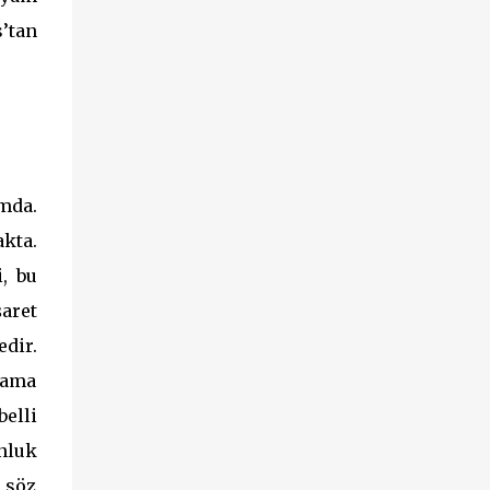
s’tan
mda.
kta.
, bu
aret
dir.
tama
elli
nluk
 söz