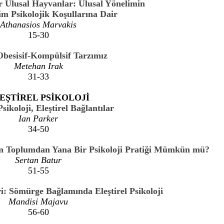
r Ulusal Hayvanlar: Ulusal Yönelimin
im Psikolojik Koşullarına Dair
Athanasios Marvakis
15-30
Obesisif-Kompülsif Tarzımız
Metehan Irak
31-33
EŞTİREL PSİKOLOJİ
Psikoloji, Eleştirel Bağlantılar
Ian Parker
34-50
dan Toplumdan Yana Bir Psikoloji Pratiği Mümkün mü?
Sertan Batur
51-55
i: Sömürge Bağlamında Eleştirel Psikoloji
Mandisi Majavu
56-60