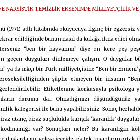
 VE NARSİSTİK TEMİZLİK EKSENİNDE MİLLİYETÇİLİK VE
(1971) adlı kitabında okuyucuya ilginç bir egzersiz ve
tekrar edildiğinde bunun nasıl da kulağa ikna edici ol
. İsterseniz “ben bir hayvanım” diye on kere peş peş
den geçen duyguları dinlemeye çalışın. O duygular b
im” ya da ırkçı bir Türk milliyetçisine “Ben bir Ermeni
eroseksüelliğinden şüphe etmeyen bir insanın “Ben
erlendirilebilir. Etiketlenme korkusuyla psikologa y
anların durumu da... Olmadığınızı düşündüğünüz y
lik kategorisi ile bunu yapabilirsiniz. Sonuç herhalde
iraz utanç, biraz suçlulukla karışık ‘karanlık’ duygular.
sikodinamiği var? Sonuçları neler? Bu karanlığın kök
ruluşlarda mı, yoksa içeride tek tek insanların ortak 