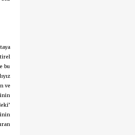
rtaya
irel
e bu
lıyız
an ve
jinin
eki’
linin
dıran