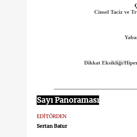
Cinsel Taciz ve T
Yaba
Dikkat Eksikliği/Hipe
Sayı Panoraması
EDİTÖRDEN
Sertan Batur