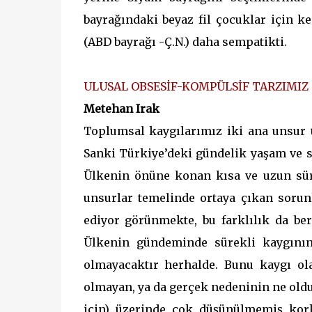
bayrağındaki beyaz fil çocuklar için ke
(ABD bayrağı -Ç.N.) daha sempatikti.
ULUSAL OBSESİF-KOMPÜLSİF TARZIMIZ
Metehan Irak
Toplumsal kaygılarımız iki ana unsur
Sanki Türkiye’deki gündelik yaşam ve s
Ülkenin önüne konan kısa ve uzun süre
unsurlar temelinde ortaya çıkan sorunl
ediyor görünmekte, bu farklılık da ber
Ülkenin gündeminde sürekli kaygını
olmayacaktır herhalde. Bunu kaygı ol
olmayan, ya da gerçek nedeninin ne old
için) üzerinde çok düşünülmemiş kork