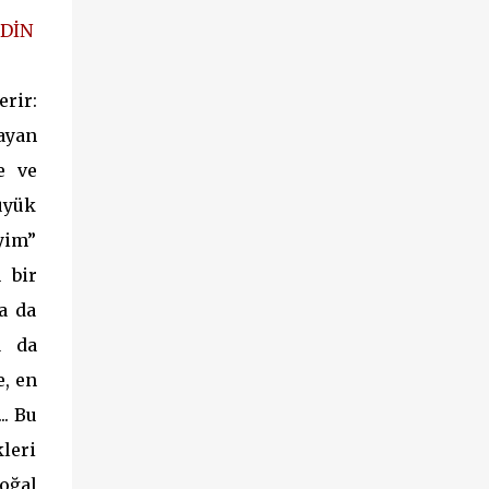
 DİN
rir:
mayan
e ve
üyük
’yim”
 bir
a da
a da
, en
.. Bu
leri
doğal