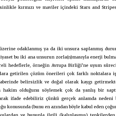
sinlikle kırmızı ve maviler içindeki Stars and Stripe
 üzerine odaklanmış ya da iki unsura saplanmış duru
iyaset bu iki ana unsurun zorla(n)masıyla enerji bulma
li hedeflerle, örneğin Avrupa Birliği’ne uyum süreci
ara getirilen çözüm önerileri çok farklı noktalara iş
aberinde belirsizlik ve doğal olarak kaygı getirmekte
n hakim olduğunu söylemek çok da yanlış bir sap
arak ifade edebiliriz çünkü gerçek anlamda nedeni b
uğu konusunda (bunu en azından böyle kabul eden çoğu
ulardan ve bununla ilgili (kalıplaşmış) tepkilerden