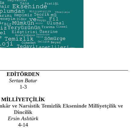
EDİTÖRDEN
Sertan Batur
1-3
MİLLİYETÇİLİK
kâr ve Narsistik Temizlik Ekseninde Milliyetçilik ve
Dincilik
Ersin Aslıtürk
4-14